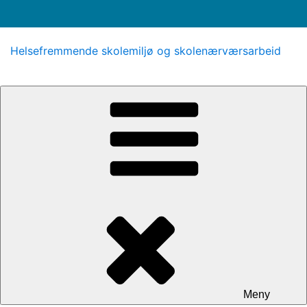
Gå
Helsefremmende skolemiljø og skolenærværsarbeid
til
innhold
Meny