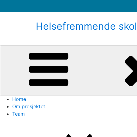
Gå
til
Helsefremmende skol
innhold
Home
Om prosjektet
Team