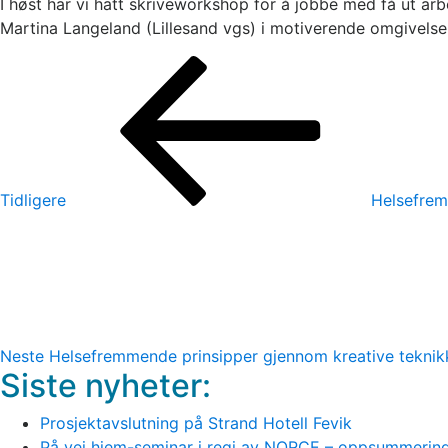
I høst har vi hatt skriveworkshop for å jobbe med få ut arb
Martina Langeland (Lillesand vgs) i motiverende omgivelser 
Innleggsnavigasjon
Forrige
innlegg
Tidligere
Helsefrem
Neste
innlegg
Neste
Helsefremmende prinsipper gjennom kreative teknikk
Siste nyheter:
Prosjektavslutning på Strand Hotell Fevik
På vei hjem-seminar i regi av NORCE – oppsummering a