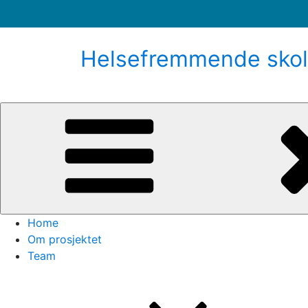
Gå
til
Helsefremmende skol
innhold
Home
Om prosjektet
Team