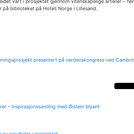
eidet vårt i prosjektet gjennom vitenskapelige artikler – h
på biblioteket på Hotell Norge i Lillesand.
mingsprosjekt presentert på verdenskongress ved Cambrid
er – Inspirasjonssamling med Øistein blyant
v resultater i prosjektet